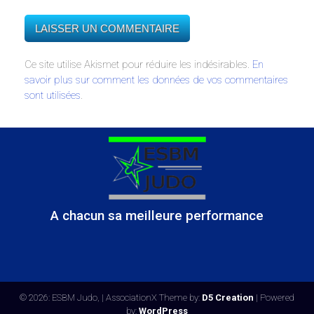
Ce site utilise Akismet pour réduire les indésirables.
En
savoir plus sur comment les données de vos commentaires
sont utilisées
.
A chacun sa meilleure performance
© 2026: ESBM Judo,
| AssociationX Theme by:
D5 Creation
| Powered
by:
WordPress