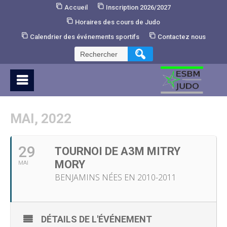
Skip
Accueil
Inscription 2026/2027
to
Horaires des cours de Judo
Content
Calendrier des événements sportifs
Contactez nous
Rechercher :
MAI, 2022
29
TOURNOI DE A3M MITRY
MORY
MAI
BENJAMINS NÉES EN 2010-2011
DÉTAILS DE L'ÉVÉNEMENT