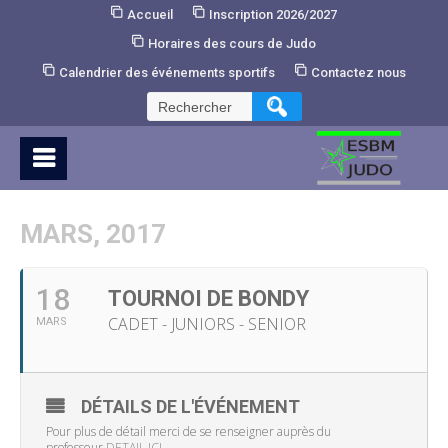
Skip
Accueil
Inscription 2026/2027
to
Horaires des cours de Judo
Content
Calendrier des événements sportifs
Contactez nous
Rechercher :
MARS, 2017
18
TOURNOI DE BONDY
CADET - JUNIORS - SENIOR
MARS
DÉTAILS DE L'ÉVÉNEMENT
Pour plus de détail merci de se renseigner auprès du
professeur
DETAIL ICI