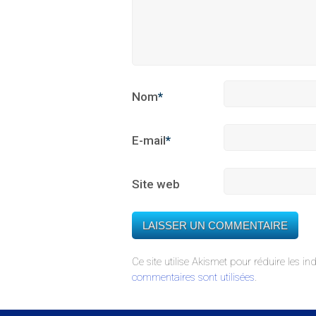
Nom
*
E-mail
*
Site web
Ce site utilise Akismet pour réduire les in
commentaires sont utilisées
.