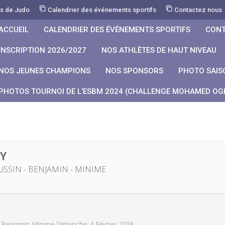
rs de Judo
Calendrier des événements sportifs
Contactez nous
ACCUEIL
CALENDRIER DES ÉVÉNEMENTS SPORTIFS
CONT
INSCRIPTION 2026/2027
NOS ATHLÈTES DE HAUT NIVEAU
NOS JEUNES CHAMPIONS
NOS SPONSORS
PHOTO SAIS
PHOTOS TOURNOI DE L’ESBM 2024 (CHALLENGE MOHAMED OGB
DY
SSIN - BENJAMIN - MINIME
_Benjamin_Minime_Dimanche_4_Février_2018