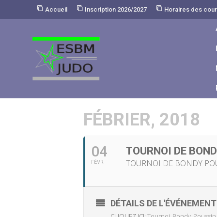
Skip
Accueil
Inscription 2026/2027
Horaires des cou
to
Content
FÉBRIER, 2018
04
TOURNOI DE BON
TOURNOI DE BONDY POU
FÉVR
DÉTAILS DE L'ÉVÉNEMENT
CLIQUEZ ICI:
Tournoi_Bondy_Poussin