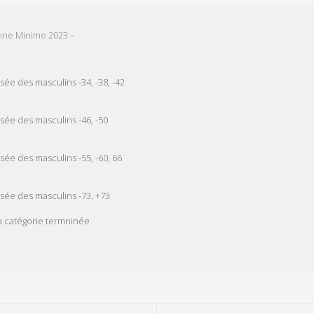
nne Minime 2023 –
sée des masculins -34, -38, -42
esée des masculins -46, -50
esée des masculins -55, -60, 66
esée des masculins -73, +73
 catégorie termninée