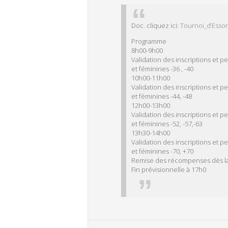
Doc. cliquez ici:
Tournoi_d’Esso
Programme
8h00-9h00
Validation des inscriptions et pe
et féminines -36 , -40
10h00-11h00
Validation des inscriptions et p
et féminines -44, -48
12h00-13h00
Validation des inscriptions et p
et féminines -52, -57,-63
13h30-14h00
Validation des inscriptions et p
et féminines -70, +70
Remise des récompenses dès la
Fin prévisionnelle à 17h0