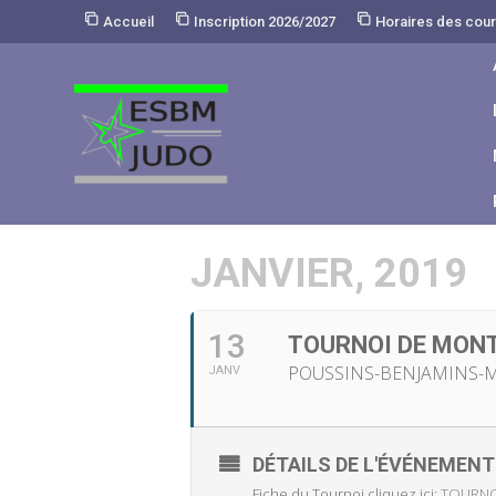
Skip
Accueil
Inscription 2026/2027
Horaires des cou
to
Content
JANVIER, 2019
13
TOURNOI DE MONT
POUSSINS-BENJAMINS-
JANV
DÉTAILS DE L'ÉVÉNEMENT
Fiche du Tournoi cliquez ici:
TOURNO