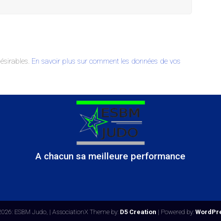
désirables.
En savoir plus sur comment les données de vos
A chacun sa meilleure performance
2026: ESBM Judo,
| AssociationX Theme by:
D5 Creation
| Powered by:
WordPr