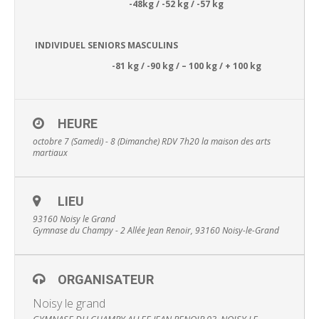
-48kg / -52 kg / -57 kg
INDIVIDUEL SENIORS MASCULINS
-81 kg / -90 kg / – 100 kg / + 100 kg
HEURE
octobre 7 (Samedi) - 8 (Dimanche)
RDV 7h20 la maison des arts
martiaux
LIEU
93160 Noisy le Grand
Gymnase du Champy - 2 Allée Jean Renoir, 93160 Noisy-le-Grand
ORGANISATEUR
Noisy le grand