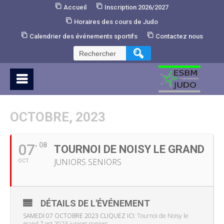
Skip
Accueil
Inscription 2026/2027
to
Horaires des cours de Judo
Content
Calendrier des événements sportifs
Contactez nous
Rechercher :
OCTOBRE, 2023
07
08
TOURNOI DE NOISY LE GRAND
JUNIORS SENIORS
OCT
DÉTAILS DE L'ÉVÉNEMENT
SAMEDI 07 OCTOBRE 2023 CLIQUEZ ICI:
Tournoi de Noisy le
grand 7 oct 2023 juniors seniors