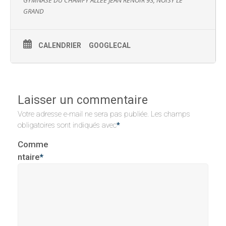
GYMNASE DU CHAMPY ALLEE JEAN RENOIR 93, NOISY LE
GRAND
CALENDRIER
GOOGLECAL
Laisser un commentaire
Votre adresse e-mail ne sera pas publiée.
Les champs
obligatoires sont indiqués avec
*
Comme
ntaire
*