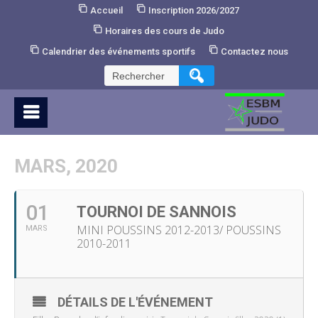
Skip
Accueil
Inscription 2026/2027
to
Horaires des cours de Judo
Content
Calendrier des événements sportifs
Contactez nous
Rechercher :
MARS, 2020
01
TOURNOI DE SANNOIS
MINI POUSSINS 2012-2013/ POUSSINS
MARS
2010-2011
DÉTAILS DE L'ÉVÉNEMENT