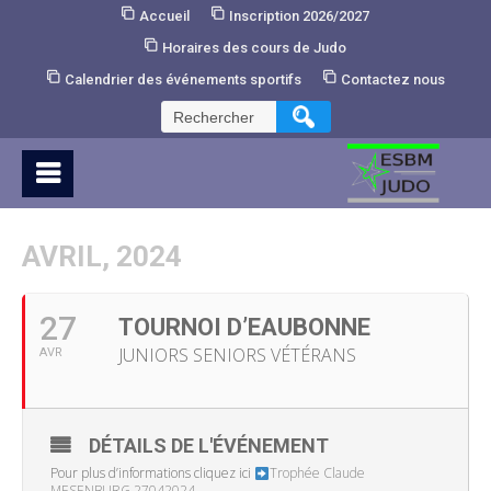
Skip
Accueil
Inscription 2026/2027
to
Horaires des cours de Judo
Content
Calendrier des événements sportifs
Contactez nous
Rechercher :
AVRIL, 2024
27
TOURNOI D’EAUBONNE
JUNIORS SENIORS VÉTÉRANS
AVR
DÉTAILS DE L'ÉVÉNEMENT
Pour plus d’informations cliquez ici
Trophée Claude
MESENBURG 27042024