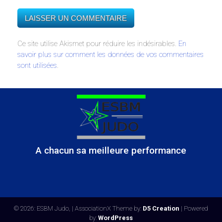
Ce site utilise Akismet pour réduire les indésirables.
En
savoir plus sur comment les données de vos commentaires
sont utilisées
.
A chacun sa meilleure performance
© 2026: ESBM Judo,
| AssociationX Theme by:
D5 Creation
| Powered
by:
WordPress