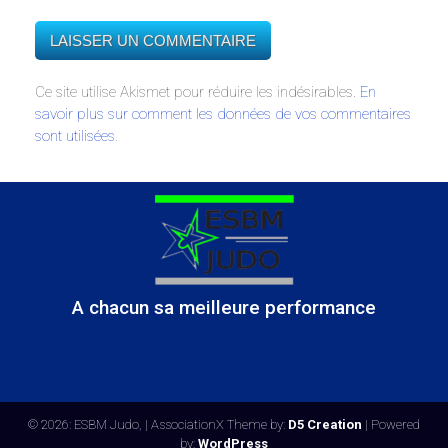
Ce site utilise Akismet pour réduire les indésirables.
En
savoir plus sur comment les données de vos commentaires
sont utilisées
.
A chacun sa meilleure performance
© 2026: ESBM Judo,
| AssociationX Theme by:
D5 Creation
| Powered
by:
WordPress