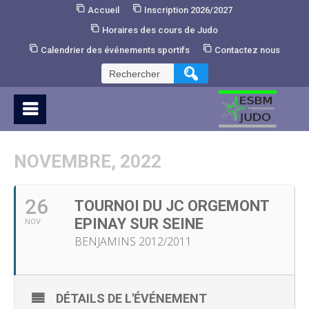
Skip
Accueil
Inscription 2026/2027
to
Horaires des cours de Judo
Content
Calendrier des événements sportifs
Contactez nous
Rechercher :
NOVEMBRE, 2022
26
TOURNOI DU JC ORGEMONT
EPINAY SUR SEINE
NOV
BENJAMINS 2012/2011
DÉTAILS DE L'ÉVÉNEMENT