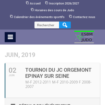
Skip
Accueil
Inscription 2026/2027
to
Horaires des cours de Judo
Content
Calendrier des événements sportifs
Contactez nous
Rechercher :
JUIN, 2019
02
TOURNOI DU JC ORGEMONT
EPINAY SUR SEINE
JUIN
M-F 2012-2011 M-F 2010-2009 F 2008-
2007