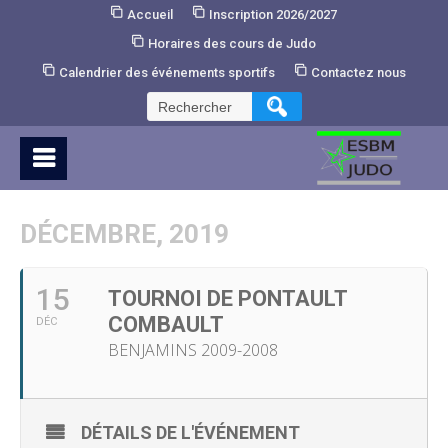
Skip
Accueil
Inscription 2026/2027
to
Horaires des cours de Judo
Content
Calendrier des événements sportifs
Contactez nous
Rechercher :
DÉCEMBRE, 2019
15
TOURNOI DE PONTAULT
COMBAULT
DÉC
BENJAMINS 2009-2008
DÉTAILS DE L'ÉVÉNEMENT