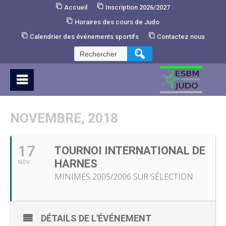
Skip
Accueil
Inscription 2026/2027
to
Horaires des cours de Judo
Content
Calendrier des événements sportifs
Contactez nous
Rechercher :
NOVEMBRE, 2018
17
TOURNOI INTERNATIONAL DE
HARNES
NOV
MINIMES 2005/2006 SUR SÉLECTION
DÉTAILS DE L'ÉVÉNEMENT