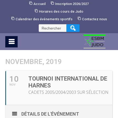
Skip
Accueil
Inscription 2026/2027
to
Horaires des cours de Judo
Content
Calendrier des événements sportifs
Contactez nous
Rechercher :
NOVEMBRE, 2019
10
TOURNOI INTERNATIONAL DE
HARNES
NOV
CADETS 2005/2004/2003 SUR SÉLECTION
DÉTAILS DE L'ÉVÉNEMENT