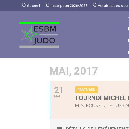
Skip
Accueil
Inscription 2026/2027
Horaires des cou
to
Content
MAI, 2017
21
FEATURED
MAI
TOURNOI MICHEL 
MINIPOUSSIN - POUSSIN