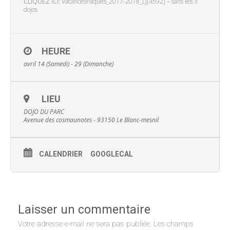
CLIQUEZ ICI:
VacancesPaques_2017-2018_LJ[4592] – sans les 3
dojos
HEURE
avril 14 (Samedi) - 29 (Dimanche)
LIEU
DOJO DU PARC
Avenue des cosmaunotes - 93150 Le Blanc-mesnil
CALENDRIER
GOOGLECAL
Laisser un commentaire
Votre adresse e-mail ne sera pas publiée.
Les champs