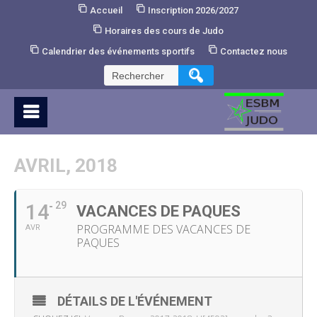
Skip
Accueil
Inscription 2026/2027
to
Horaires des cours de Judo
Content
Calendrier des événements sportifs
Contactez nous
Rechercher :
AVRIL, 2018
14
29
VACANCES DE PAQUES
PROGRAMME DES VACANCES DE
AVR
PAQUES
DÉTAILS DE L'ÉVÉNEMENT