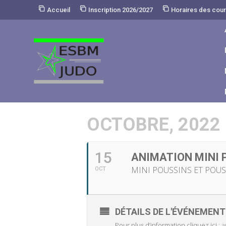
Skip
Accueil
Inscription 2026/2027
Horaires des cou
to
Content
OCTOBRE, 2022
15
ANIMATION MINI 
MINI POUSSINS ET POUSS
OCT
DÉTAILS DE L'ÉVÉNEMENT
Pour plus d’information cliquez ici :
a