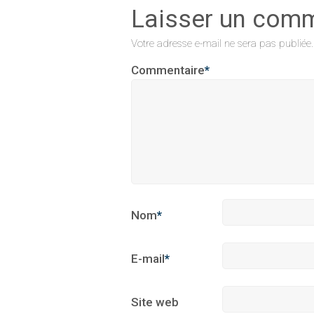
Laisser un com
Votre adresse e-mail ne sera pas publiée.
Commentaire
*
Nom
*
E-mail
*
Site web