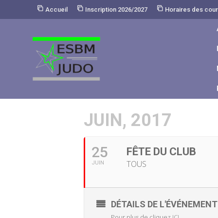
Skip
Accueil
Inscription 2026/2027
Horaires des cou
to
Content
JUIN, 2017
25
FÊTE DU CLUB
TOUS
JUIN
DÉTAILS DE L'ÉVÉNEMENT
Pour plus de cliquez
ICI