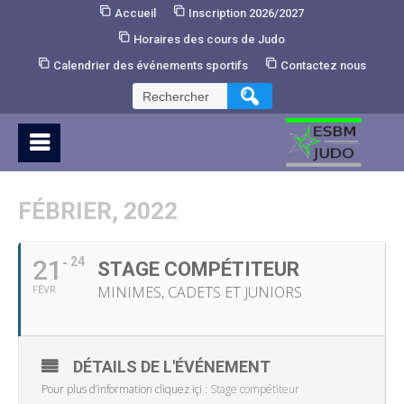
Skip
Accueil
Inscription 2026/2027
to
Horaires des cours de Judo
Content
Calendrier des événements sportifs
Contactez nous
Rechercher :
FÉBRIER, 2022
21
24
STAGE COMPÉTITEUR
MINIMES, CADETS ET JUNIORS
FÉVR
DÉTAILS DE L'ÉVÉNEMENT
Pour plus d’information cliquez içi :
Stage compétiteur