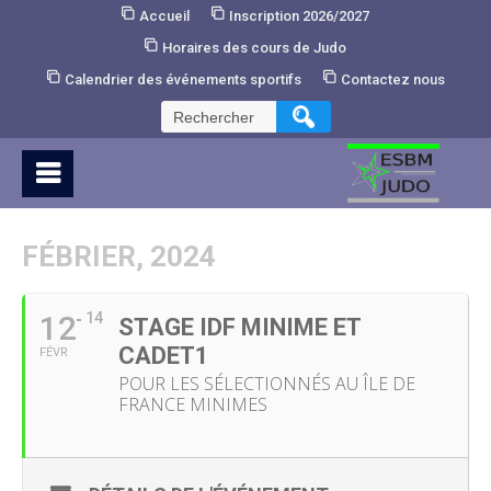
Skip
Accueil
Inscription 2026/2027
to
Horaires des cours de Judo
Content
Calendrier des événements sportifs
Contactez nous
Rechercher :
FÉBRIER, 2024
12
14
STAGE IDF MINIME ET
CADET1
FÉVR
POUR LES SÉLECTIONNÉS AU ÎLE DE
FRANCE MINIMES