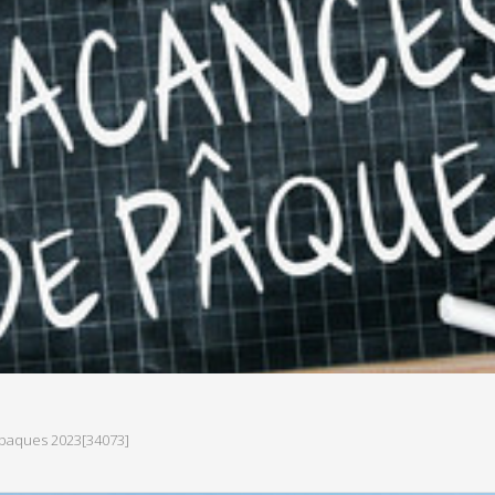
paques 2023[34073]